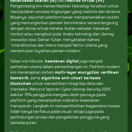
kecerdasan buatan (AI)
dan
realitas virtual (VR)
.
Pengembang kini memanfaatkan teknologi tersebut untuk
menciptakan simulasi lingkungan yang realistis dan dinamis.
Misalnya, sejumlah platform besar memperkenalkan sistem
yang memungkinkan pemain berinteraksi secara langsung
dengan dunia virtual mereka, bukan sekadar menekan
tombol atau mengikuti pola. Analis teknologi dari
Gaming
Innovation Asia
, Damar Yulian, menyatakan bahwa
“interaktivitas dan imersi menjadi faktor utama yang
menentukan loyalitas pemain modern.”
Selain sisi hiburan,
keamanan digital
juga menjadi
perhatian utama dalam perkembangan ini. Platform modern
kini menerapkan sistem
multi-layer encryption
,
verifikasi
biometrik
, serta
algoritme anti-cheat berbasis
blockchain
untuk memastikan integritas data dan
transaksi. Menurut laporan
Cyber Gaming Security 2025
,
sekitar 78% pengguna mengaku lebih percaya pada
platform yang menampilkan indikator keamanan
transparan. Langkah ini memperlihatkan bagaimana inovasi
tidak hanya berfokus pada visual, tetapi juga pada
perlindungan privasi dan pengalaman pengguna yang
berkelanjutan.