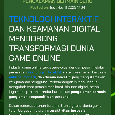
PENGALAMAN BERMAIN SERU
Posted on:
Tue , Nov 11 2025 17:04
TEKNOLOGI INTERAKTIF
DAN KEAMANAN DIGITAL
MENDORONG
TRANSFORMASI DUNIA
GAME ONLINE
Industri game online terus berevolusi dengan pesat melalui
penerapan
teknologi interaktif
, sistem keamanan berbasis
enkripsi modern
, dan
desain inovatif
yang mengutamakan
kenyamanan pengguna. Perkembangan ini tidak hanya
mengubah cara pemain menikmati hiburan digital, tetapi
juga menciptakan standar baru dalam
pengalaman bermain
yang aman, responsif, dan personal
.
Dalam beberapa tahun terakhir, tren digital di dunia game
telah bergeser ke arah
interaktivitas berbasis