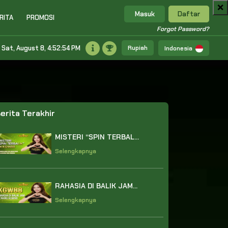
❌
Masuk
Daftar
RITA
PROMOSI
Forgot Password?
langsung menghubungi mereka melalui live chat, telepon, atau email. Pi
Sat, August 8, 4:52:55 PM
Rupiah
Indonesia
menguntungkan untuk semua pemain
erita Terakhir
MISTERI “SPIN TERBAL...
Selengkapnya
RAHASIA DI BALIK JAM...
Selengkapnya