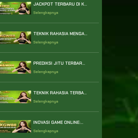
JACKPOT TERBARU DI K...
Selengkapnya
TEKNIK RAHASIA MENGA...
Selengkapnya
PREDIKSI JITU TERBAR...
Selengkapnya
TEKNIK RAHASIA TERBA...
Selengkapnya
INOVASI GAME ONLINE:...
Selengkapnya