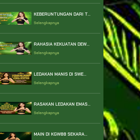
KEBERUNTUNGAN DARI T...
Selengkapnya
RAHASIA KEKUATAN DEW...
Selengkapnya
LEDAKAN MANIS DI SWE...
Selengkapnya
RASAKAN LEDAKAN EMAS...
Selengkapnya
MAIN DI KGW88 SEKARA...