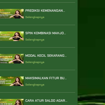
PREDIKSI KEMENANGAN...
Selengkapnya
SPIN KOMBINASI MAHJO...
Selengkapnya
MODAL KECIL SEKARANG...
Selengkapnya
MAKSIMALKAN FITUR BU...
Selengkapnya
CARA ATUR SALDO AGAR...