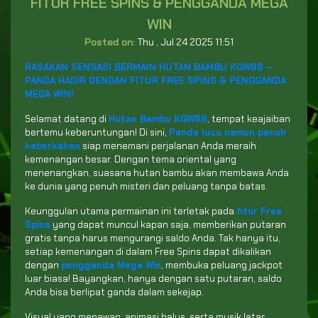
FITUR FREE SPINS & PENGGANDA MEGA
WIN
Posted on:
Thu , Jul 24 2025 11:51
RASAKAN SENSASI BERMAIN HUTAN BAMBU KGW88 –
PANDA HADIR DENGAN FITUR FREE SPINS & PENGGANDA
MEGA WIN!
Selamat datang di
Hutan Bambu KGW88
, tempat keajaiban
bertemu keberuntungan! Di sini,
Panda lucu namun penuh
keberkahan
siap menemani perjalanan Anda meraih
kemenangan besar. Dengan tema oriental yang
menenangkan, suasana hutan bambu akan membawa Anda
ke dunia yang penuh misteri dan peluang tanpa batas.
Keunggulan utama permainan ini terletak pada
fitur Free
Spins
yang dapat muncul kapan saja, memberikan putaran
gratis tanpa harus mengurangi saldo Anda. Tak hanya itu,
setiap kemenangan di dalam Free Spins dapat dikalikan
dengan
pengganda Mega Win
, membuka peluang jackpot
luar biasa! Bayangkan, hanya dengan satu putaran, saldo
Anda bisa berlipat ganda dalam sekejap.
Visual yang menawan, animasi halus, serta musik latar