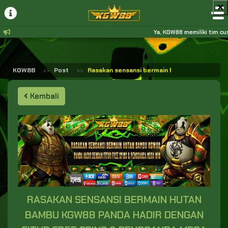
❌
Ya, KGW88 memiliki tim cus
KGW88
Post
Rasakan sensansi bermain hutan bambu kgw88 
Kembali
RASAKAN SENSANSI BERMAIN HUTAN
BAMBU KGW88 PANDA HADIR DENGAN