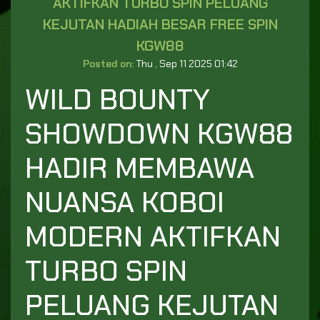
AKTIFKAN TURBO SPIN PELUANG
KEJUTAN HADIAH BESAR FREE SPIN
KGW88
Posted on:
Thu , Sep 11 2025 01:42
WILD BOUNTY
SHOWDOWN KGW88
HADIR MEMBAWA
NUANSA KOBOI
MODERN AKTIFKAN
TURBO SPIN
PELUANG KEJUTAN