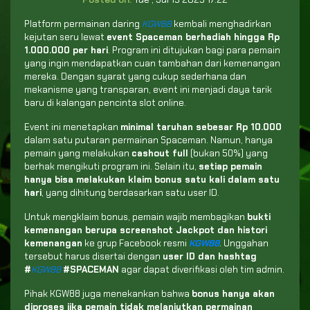
Platform permainan daring
KGW88
kembali menghadirkan
kejutan seru lewat
event Spaceman berhadiah hingga Rp
1.000.000 per hari
. Program ini ditujukan bagi para pemain
yang ingin mendapatkan cuan tambahan dari kemenangan
mereka. Dengan syarat yang cukup sederhana dan
mekanisme yang transparan, event ini menjadi daya tarik
baru di kalangan pencinta slot online.
Event ini menetapkan
minimal taruhan sebesar Rp 10.000
dalam satu putaran permainan Spaceman. Namun, hanya
pemain yang melakukan
cashout full
(bukan 50%) yang
berhak mengikuti program ini. Selain itu,
setiap pemain
hanya bisa melakukan klaim bonus satu kali dalam satu
hari
, yang dihitung berdasarkan satu user ID.
Untuk mengklaim bonus, pemain wajib membagikan
bukti
kemenangan berupa screenshot Jackpot dan histori
kemenangan
ke grup Facebook resmi
KGW88
. Unggahan
tersebut harus disertai dengan
user ID dan hashtag
#
KGW88
#SPACEMAN
agar dapat diverifikasi oleh tim admin.
Pihak KGW88 juga menekankan bahwa
bonus hanya akan
diproses jika pemain tidak melanjutkan permainan