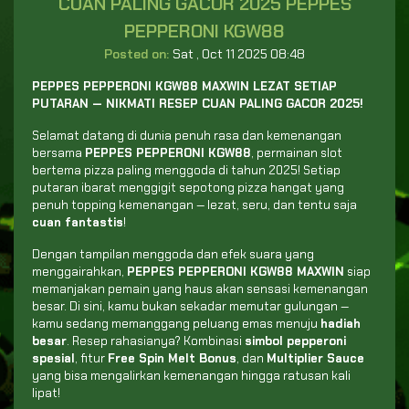
CUAN PALING GACOR 2025 PEPPES
PEPPERONI KGW88
Posted on:
Sat , Oct 11 2025 08:48
PEPPES PEPPERONI KGW88 MAXWIN LEZAT SETIAP
PUTARAN — NIKMATI RESEP CUAN PALING GACOR 2025!
Selamat datang di dunia penuh rasa dan kemenangan
bersama
PEPPES PEPPERONI KGW88
, permainan slot
bertema pizza paling menggoda di tahun 2025! Setiap
putaran ibarat menggigit sepotong pizza hangat yang
penuh topping kemenangan — lezat, seru, dan tentu saja
cuan fantastis
!
Dengan tampilan menggoda dan efek suara yang
menggairahkan,
PEPPES PEPPERONI KGW88 MAXWIN
siap
memanjakan pemain yang haus akan sensasi kemenangan
besar. Di sini, kamu bukan sekadar memutar gulungan —
kamu sedang memanggang peluang emas menuju
hadiah
besar
. Resep rahasianya? Kombinasi
simbol pepperoni
spesial
, fitur
Free Spin Melt Bonus
, dan
Multiplier Sauce
yang bisa mengalirkan kemenangan hingga ratusan kali
lipat!